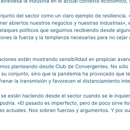
traviesa la industria en el actual contexto económico, so
njunto del sector como un claro ejemplo de resiliencia
r abiertos nuestros negocios y nuestras industrias», ex
taques políticos que seguimos recibiendo desde algunos 
iones la fuerza y la templanza necesarias para no cejar
traciones están mostrando sensibilidad en propiciar ava
mos planteando desde Club de Convergentes. No sólo e
 su conjunto, sino que la pandemia ha provocado que l
enar la transmisión y favorecen el distanciamiento inte
e están haciendo desde el sector cuando se le inquiere
 podría. «El pasado es imperfecto, pero de poco sirve ll
cias actuales. Nos sobran fuerzas y argumentos. Y por s